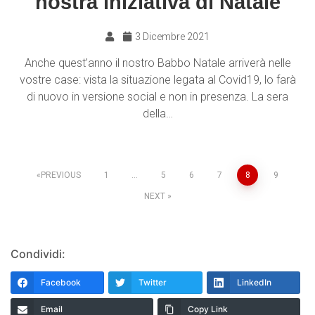
nostra iniziativa di Natale
3 Dicembre 2021
Anche quest’anno il nostro Babbo Natale arriverà nelle
vostre case: vista la situazione legata al Covid19, lo farà
di nuovo in versione social e non in presenza. La sera
della…
PREVIOUS
1
…
5
6
7
8
9
NEXT
Condividi:
Facebook
Twitter
LinkedIn
Email
Copy Link