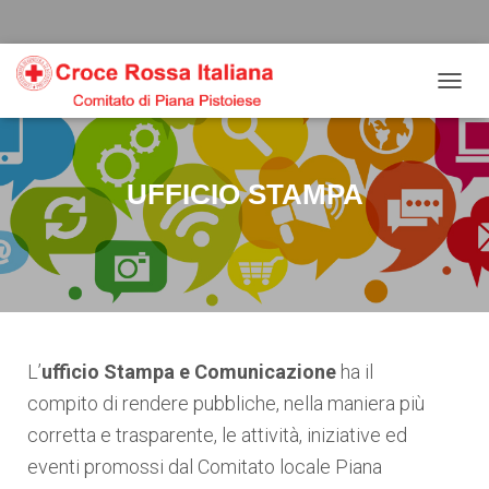
Salta
Passa
Passa
al
alla
al
contenuto
navigazione
footer
N
A
V
I
G
UFFICIO STAMPA
A
Z
I
O
N
E
T
O
G
L’
ufficio Stampa e Comunicazione
ha il
G
compito di rendere pubbliche, nella maniera più
L
E
corretta e trasparente, le attività, iniziative ed
eventi promossi dal Comitato locale Piana