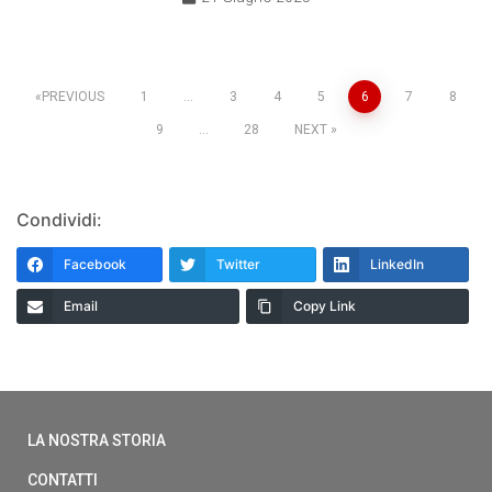
PREVIOUS
1
…
3
4
5
6
7
8
9
…
28
NEXT
Condividi:
Facebook
Twitter
LinkedIn
Email
Copy Link
LA NOSTRA STORIA
CONTATTI