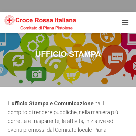
Salta
Passa
Passa
al
alla
al
contenuto
navigazione
footer
N
A
V
I
G
UFFICIO STAMPA
A
Z
I
O
N
E
T
O
G
L’
ufficio Stampa e Comunicazione
ha il
G
compito di rendere pubbliche, nella maniera più
L
E
corretta e trasparente, le attività, iniziative ed
eventi promossi dal Comitato locale Piana