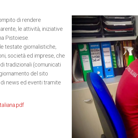
compito di rendere
ente, le attività, iniziative
na Pistoiese.
le testate giornalistiche,
ioni, società ed imprese, che
di tradizionali (comunicati
giornamento del sito
e di news ed eventi tramite
taliana.pdf