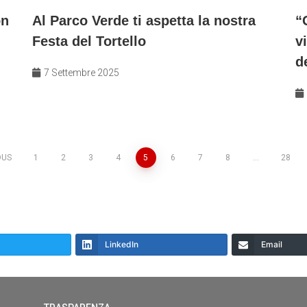
on
Al Parco Verde ti aspetta la nostra
“
Festa del Tortello
v
d
7 Settembre 2025
OUS
1
2
3
4
5
6
7
8
…
28
LinkedIn
Email