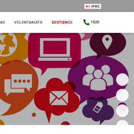
IFRC Member
1520
AMO
VOLONTARIATO
SOSTIENICI