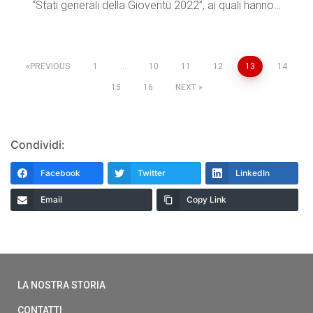
“Stati generali della Gioventù 2022”, ai quali hanno…
PREVIOUS
1
…
10
11
12
13
14
15
16
NEXT
Condividi:
Facebook
Twitter
LinkedIn
Email
Copy Link
LA NOSTRA STORIA
CONTATTI