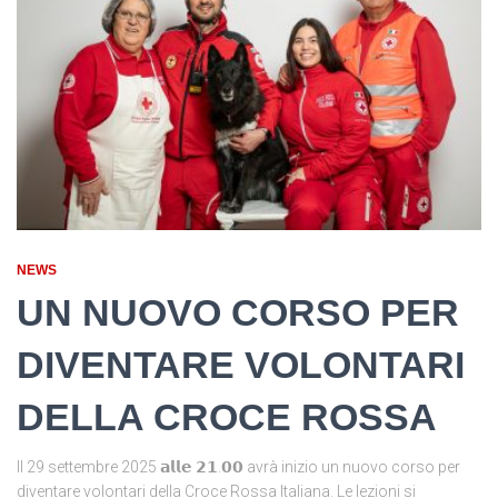
NEWS
UN NUOVO CORSO PER
DIVENTARE VOLONTARI
DELLA CROCE ROSSA
Il 29 settembre 2025 𝗮𝗹𝗹𝗲 𝟮𝟭.𝟬𝟬 avrà inizio un nuovo corso per
diventare volontari della Croce Rossa Italiana. Le lezioni si