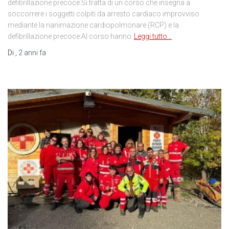
defibrillazione precoce.Si tratta di un corso che insegna a
soccorrere i soggetti colpiti da arresto cardiaco improvviso
mediante la rianimazione cardiopolmonare (RCP) e la
defibrillazione precoce.Al corso hanno
Leggi tutto…
Di
,
2 anni
fa