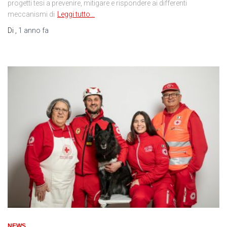
progetti tesi a prevenire, mitigare e rispondere ai differenti
meccanismi di
Leggi tutto…
Di
,
1 anno
fa
NEWS