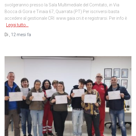
svolgeranno presso la Sala Multimediale del Comitato, in Via
Bocca di Gora e Tinaia 67, Quarrata (PT) Per iscriversi basta
accedere al gestionale CRI www.gaia.cri.it e registrarsi. Per info è
Leggi tutto…
Di
,
12 mesi
fa