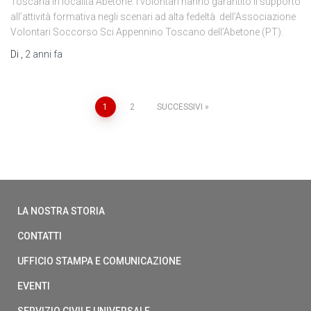
Toscana in località Abetone. I volontari hanno garantito il supporto
all’attività formativa negli scenari ad alta fedeltà dell’Associazione
Volontari Soccorso Sci Appennino Toscano dell’Abetone (PT).
Di
,
2 anni
fa
1
2
SUCCESSIVI
LA NOSTRA STORIA
CONTATTI
UFFICIO STAMPA E COMUNICAZIONE
EVENTI