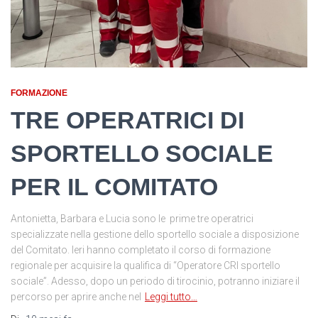
FORMAZIONE
TRE OPERATRICI DI
SPORTELLO SOCIALE
PER IL COMITATO
Antonietta, Barbara e Lucia sono le prime tre operatrici
specializzate nella gestione dello sportello sociale a disposizione
del Comitato. Ieri hanno completato il corso di formazione
regionale per acquisire la qualifica di “Operatore CRI sportello
sociale”. Adesso, dopo un periodo di tirocinio, potranno iniziare il
percorso per aprire anche nel
Leggi tutto…