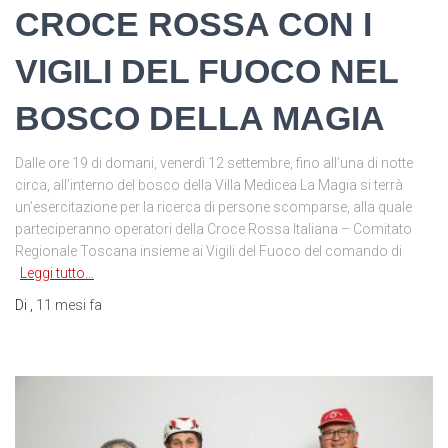
CROCE ROSSA CON I
VIGILI DEL FUOCO NEL
BOSCO DELLA MAGIA
Dalle ore 19 di domani, venerdì 12 settembre, fino all’una di notte
circa, all’interno del bosco della Villa Medicea La Magia si terrà
un’esercitazione per la ricerca di persone scomparse, alla quale
parteciperanno operatori della Croce Rossa Italiana – Comitato
Regionale Toscana insieme ai Vigili del Fuoco del comando di
Leggi tutto…
Di
,
11 mesi
fa