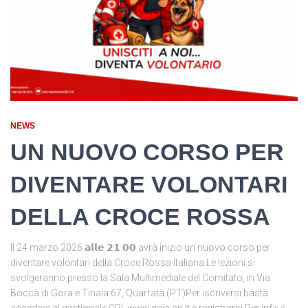
NEWS
UN NUOVO CORSO PER
DIVENTARE VOLONTARI
DELLA CROCE ROSSA
Il 24 marzo 2026 𝗮𝗹𝗹𝗲 𝟮𝟭.𝟬𝟬 avrà inizio un nuovo corso per
diventare volontari della Croce Rossa Italiana.Le lezioni si
svolgeranno presso la Sala Multimediale del Comitato, in Via
Bocca di Gora e Tinaia 67, Quarrata (PT)Per iscriversi basta
accedere al gestionale CRI www.gaia.cri.it e registrarsi.Per info è