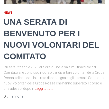
NEWS
UNA SERATA DI
BENVENUTO PER I
NUOVI VOLONTARI DEL
COMITATO
Ieri sera, 22 aprile 2025 alle ore 21, nella sala multimediale del
Comitato si è concluso il corso per diventare volontari della Croce
Rossa Italiana con la serata di consegna degli attestati. Sono otto i
nuovi volontari della Croce Rossa che hanno superato il corso e
che adesso, dopo il
Leggi tutto…
Di
,
1 anno
fa