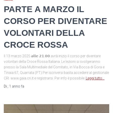
PARTE A MARZO IL
CORSO PER DIVENTARE
VOLONTARI DELLA
CROCE ROSSA
Il 13 marzo 2025 𝗮𝗹𝗹𝗲 𝟮𝟭.𝟬𝟬 avrà inizio il corso per diventare
volontari della Croce Rossa Italiana. Le lezioni si svolgeranno
presso la Sala Multimediale del Comitato, in Via Bocca di Gora e
Tinaia 67, Quarrata (PT) Per iscriversi basta accedere al gestionale
CRI www.gaia.cri.it e registrarsi. Per info è possibile
Leggi tutto…
Di
,
1 anno
fa