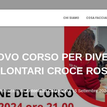
CHI SIAMO
COSA FACCI
OVO CORSO PER DIV
LONTARI CROCE RO
Pubblicato da
Antonietta Catapano
il
15 Settembre 202