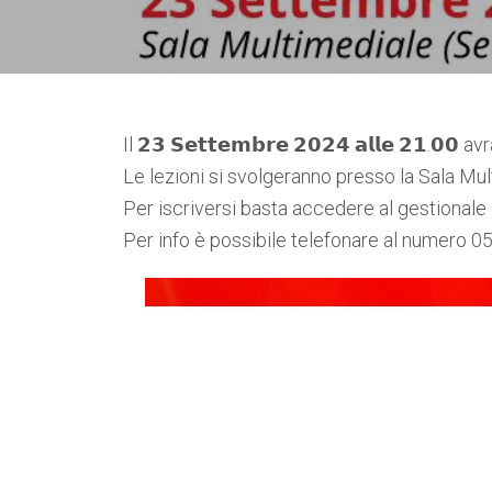
Il 𝟮𝟯 𝗦𝗲𝘁𝘁𝗲𝗺𝗯𝗿𝗲 𝟮𝟬𝟮𝟰 𝗮𝗹𝗹𝗲 𝟮𝟭.
Le lezioni si svolgeranno presso la Sala Mul
Per iscriversi basta accedere al gestional
Per info è possibile telefonare al numero 