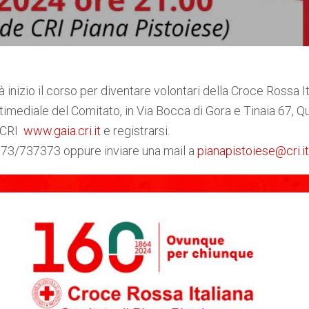
𝟬 avrà inizio il corso per diventare volontari della Croce Rossa I
timediale del Comitato, in Via Bocca di Gora e Tinaia 67, Q
e CRI
www.gaia.cri.it
e registrarsi.
0573/737373 oppure inviare una mail a
pianapistoiese@cri.it