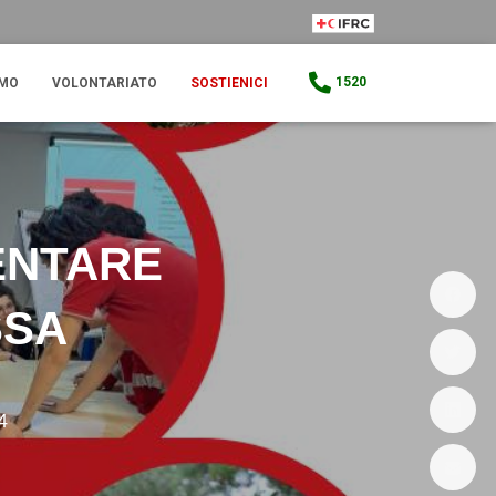
IFRC Member
1520
AMO
VOLONTARIATO
SOSTIENICI
ENTARE
SSA
4