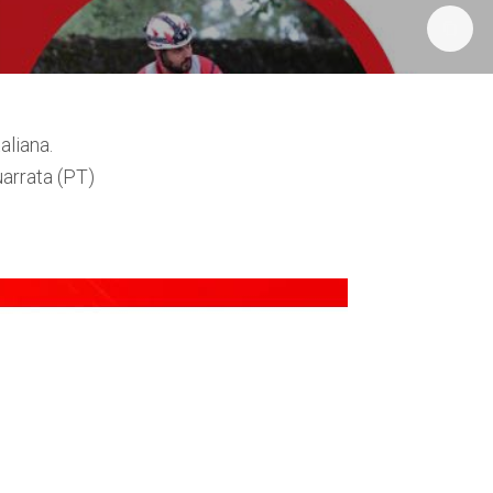
taliana.
uarrata (PT)