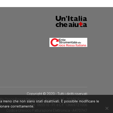
Copyright © 2020 - Tutti i diritti riservati
lla Croce Rossa Italiana Via Toscana, 12 - 00187 Roma
a meno che non siano stati disattivati. È possibile modificare le
Tel.: 065510 - P.I. e C.F. 13669721006
zionare correttamente.
Codice Univoco Fatturazione Elettronica - A4707H7