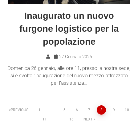
Inaugurato un nuovo
furgone logistico per la
popolazione
27 Gennaio 2025
Domenica 26 gennaio, alle ore 11, presso la nostra sede,
si è svolta l’inaugurazione del nuovo mezzo attrezzato
per l’assistenza…
PREVIOUS
1
…
5
6
7
8
9
10
11
…
16
NEXT