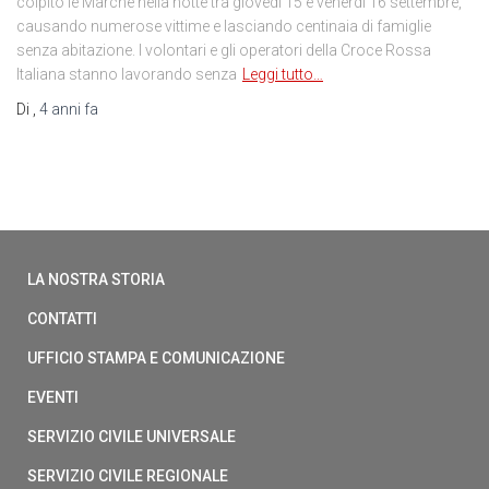
colpito le Marche nella notte tra giovedì 15 e venerdì 16 settembre,
causando numerose vittime e lasciando centinaia di famiglie
senza abitazione. I volontari e gli operatori della Croce Rossa
Italiana stanno lavorando senza
Leggi tutto…
Di
,
4 anni
fa
LA NOSTRA STORIA
CONTATTI
UFFICIO STAMPA E COMUNICAZIONE
EVENTI
SERVIZIO CIVILE UNIVERSALE
SERVIZIO CIVILE REGIONALE