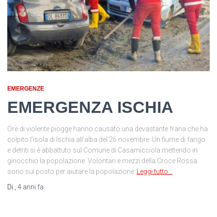
EMERGENZE
EMERGENZA ISCHIA
Ore di violente piogge hanno causato una devastante frana che ha
colpito l’isola di Ischia all’alba del 26 novembre. Un fiume di fango
e detriti si è abbattuto sul Comune di Casamicciola mettendo in
ginocchio la popolazione. Volontari e mezzi della Croce Rossa
sono sul posto per aiutare la popolazione
Leggi tutto…
Di
,
4 anni
fa