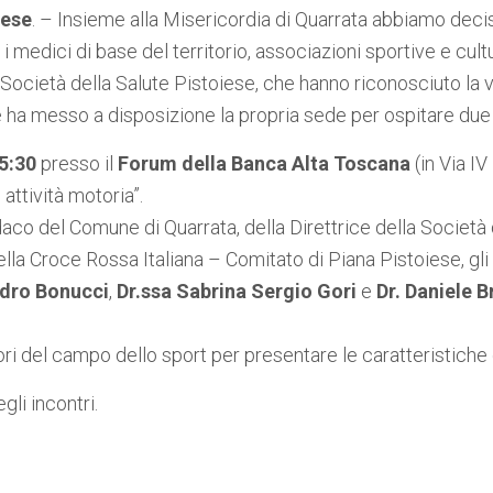
iese
. – Insieme alla Misericordia di Quarrata abbiamo deci
 i medici di base del territorio, associazioni sportive e cult
a Società della Salute Pistoiese, che hanno riconosciuto la 
e ha messo a disposizione la propria sede per ospitare due 
5:30
presso il
Forum della Banca Alta Toscana
(in Via I
attività motoria”.
aco del Comune di Quarrata, della Direttrice della Società 
lla Croce Rossa Italiana – Comitato di Piana Pistoiese, gli 
ndro Bonucci
,
Dr.ssa Sabrina Sergio Gori
e
Dr. Daniele B
ri del campo dello sport per presentare le caratteristiche d
li incontri.