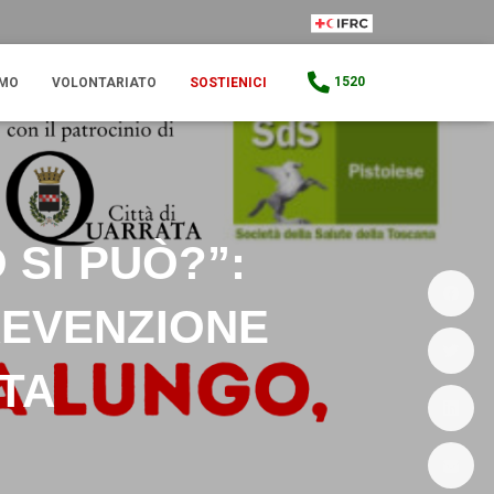
IFRC Member
1520
AMO
VOLONTARIATO
SOSTIENICI
 SI PUÒ?”:
REVENZIONE
ITA