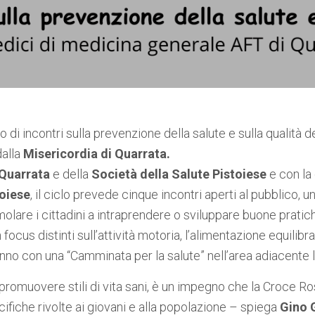
clo di incontri sulla prevenzione della salute e sulla qualità
alla
Misericordia
di Quarrata.
Quarrata
e della
Società della Salute Pistoiese
e con la
toiese
, il ciclo prevede cinque incontri aperti al pubblico,
olare i cittadini a intraprendere o sviluppare buone pratich
cus distinti sull’attività motoria, l’alimentazione equilibrata
anno con una “Camminata per la salute” nell’area adiacente l
promuovere stili di vita sani, è un impegno che la Croce Ros
pecifiche rivolte ai giovani e alla popolazione – spiega
Gino G