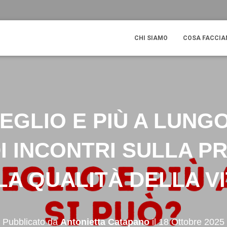
CHI SIAMO
COSA FACCI
EGLIO E PIÙ A LUNGO
DI INCONTRI SULLA P
LA QUALITÀ DELLA V
Pubblicato da
Antonietta Catapano
il
18 Ottobre 2025