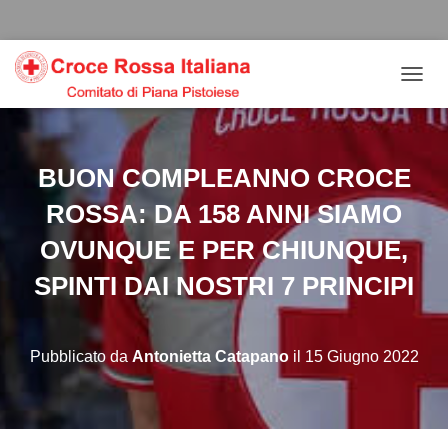
Salta
Passa
Passa
al
alla
al
contenuto
navigazione
footer
N
A
V
I
G
BUON COMPLEANNO CROCE
A
Z
ROSSA: DA 158 ANNI SIAMO
I
O
OVUNQUE E PER CHIUNQUE,
N
SPINTI DAI NOSTRI 7 PRINCIPI
E
T
O
G
Pubblicato da
Antonietta Catapano
il
15 Giugno 2022
G
L
E