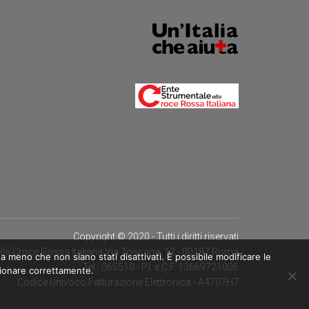
Copyright © 2020 - Tutti i diritti riservati
lla Croce Rossa Italiana Via Toscana, 12 - 00187 Roma
a meno che non siano stati disattivati. È possibile modificare le
Tel.: 065510 - P.I. e C.F. 13669721006
zionare correttamente.
Codice Univoco Fatturazione Elettronica - A4707H7