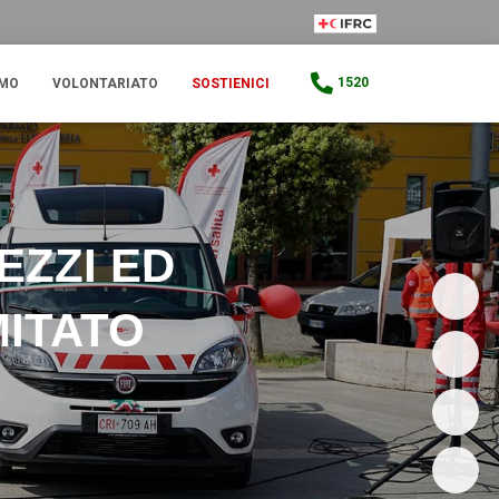
IFRC Member
1520
AMO
VOLONTARIATO
SOSTIENICI
EZZI ED
MITATO