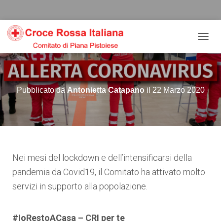
Salta
Passa
Passa
al
alla
al
contenuto
navigazione
footer
N
A
V
I
G
Pubblicato da
Antonietta Catapano
il
22 Marzo 2020
A
Z
I
O
N
E
T
Nei mesi del lockdown e dell’intensificarsi della
O
G
pandemia da Covid19, il Comitato ha attivato molto
G
servizi in supporto alla popolazione.
L
E
#IoRestoACasa – CRI per te