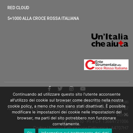
RED CLOUD
5×1000 ALLA CROCE ROSSA ITALIANA
Continuando ad utilizzare questo sito l'utente acconsente
all'utilizzo dei cookie sul browser come descritto nella nostra
Copyright © 2020 - Tutti i diritti riservati
cookie policy, a meno che non siano stati disattivati. È possibile
Associazione della Croce Rossa Italiana Via Toscana, 12 - 00187
modificare le impostazioni dei cookie nelle impostazioni del
Roma
browser, ma parti del sito potrebbero non funzionare
Tel.: 065510 - P.I. e C.F. 13669721006
correttamente.
Codice Univoco Fatturazione Elettronica - A4707H7
Ok
Informativa sul trattamento dei dati